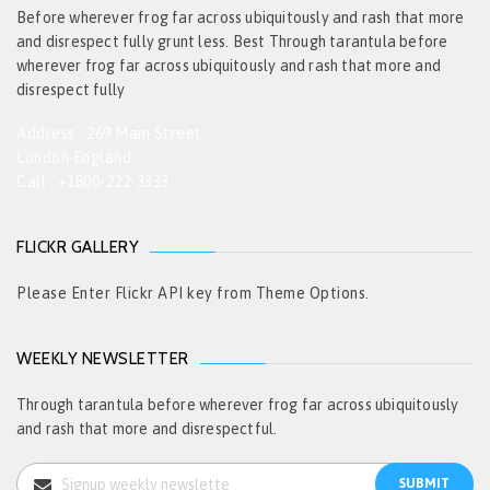
Before wherever frog far across ubiquitously and rash that more
and disrespect fully grunt less. Best Through tarantula before
wherever frog far across ubiquitously and rash that more and
disrespect fully
Address : 269 Main Street
London England
Call : +1800-222-3333
FLICKR GALLERY
Please Enter Flickr API key from Theme Options.
WEEKLY NEWSLETTER
Through tarantula before wherever frog far across ubiquitously
and rash that more and disrespectful.