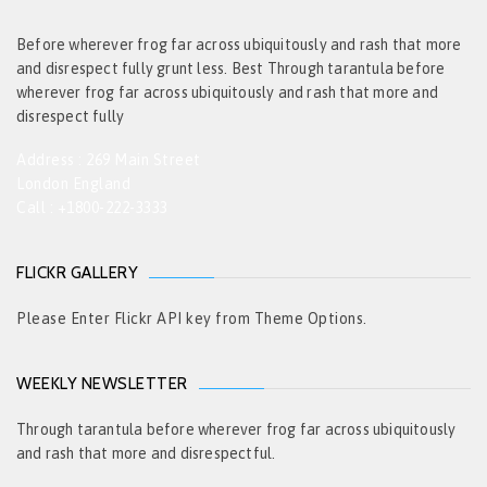
Before wherever frog far across ubiquitously and rash that more
and disrespect fully grunt less. Best Through tarantula before
wherever frog far across ubiquitously and rash that more and
disrespect fully
Address : 269 Main Street
London England
Call : +1800-222-3333
FLICKR GALLERY
Please Enter Flickr API key from Theme Options.
WEEKLY NEWSLETTER
Through tarantula before wherever frog far across ubiquitously
and rash that more and disrespectful.