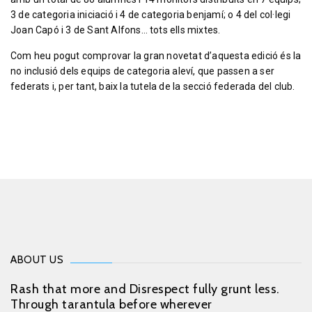
3 de categoria iniciació i 4 de categoria benjamí; o 4 del col·legi
Joan Capó i 3 de Sant Alfons… tots ells mixtes.
Com heu pogut comprovar la gran novetat d’aquesta edició és la
no inclusió dels equips de categoria aleví, que passen a ser
federats i, per tant, baix la tutela de la secció federada del club.
ABOUT US
Rash that more and Disrespect fully grunt less.
Through tarantula before wherever