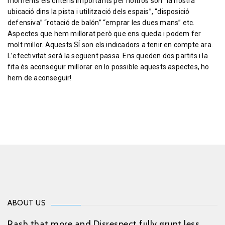
moments els criteris importants per noltros son “la nostra
ubicació dins la pista i utilització dels espais”, “disposició
defensiva” “rotació de balón” “emprar les dues mans” etc.
Aspectes que hem millorat però que ens queda i podem fer
molt millor. Aquests SÍ son els indicadors a tenir en compte ara.
L’efectivitat serà la següent passa. Ens queden dos partits i la
fita és aconseguir millorar en lo possible aquests aspectes, ho
hem de aconseguir!
ABOUT US
Rash that more and Disrespect fully grunt less.