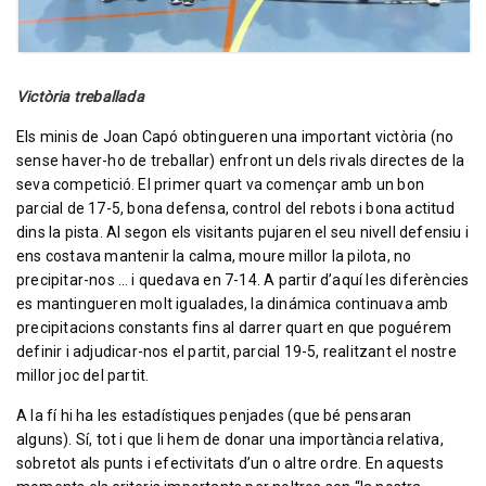
Victòria treballada
Els minis de Joan Capó obtingueren una important victòria (no
sense haver-ho de treballar) enfront un dels rivals directes de la
seva competició. El primer quart va començar amb un bon
parcial de 17-5, bona defensa, control del rebots i bona actitud
dins la pista. Al segon els visitants pujaren el seu nivell defensiu i
ens costava mantenir la calma, moure millor la pilota, no
precipitar-nos … i quedava en 7-14. A partir d’aquí les diferències
es mantingueren molt igualades, la dinámica continuava amb
precipitacions constants fins al darrer quart en que poguérem
definir i adjudicar-nos el partit, parcial 19-5, realitzant el nostre
millor joc del partit.
A la fí hi ha les estadístiques penjades (que bé pensaran
alguns). Sí, tot i que li hem de donar una importància relativa,
sobretot als punts i efectivitats d’un o altre ordre. En aquests