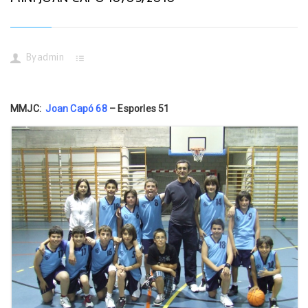
By
admin
MMJC:
Joan Capó 68
– Esporles 51