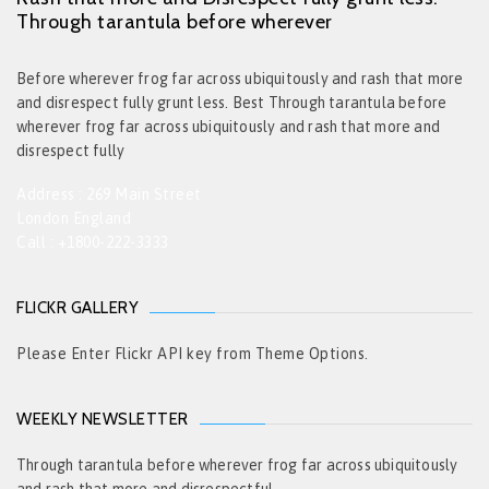
Through tarantula before wherever
Before wherever frog far across ubiquitously and rash that more
and disrespect fully grunt less. Best Through tarantula before
wherever frog far across ubiquitously and rash that more and
disrespect fully
Address : 269 Main Street
London England
Call : +1800-222-3333
FLICKR GALLERY
Please Enter Flickr API key from Theme Options.
WEEKLY NEWSLETTER
Through tarantula before wherever frog far across ubiquitously