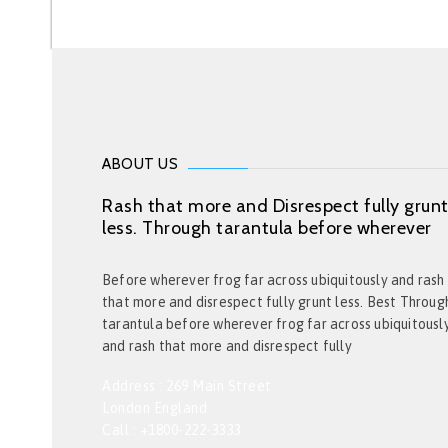
ABOUT US
Rash that more and Disrespect fully grun
less. Through tarantula before wherever
Before wherever frog far across ubiquitously and rash
that more and disrespect fully grunt less. Best Throug
tarantula before wherever frog far across ubiquitousl
and rash that more and disrespect fully
Address : 269 Main Street
London England
Call : +1800-222-3333