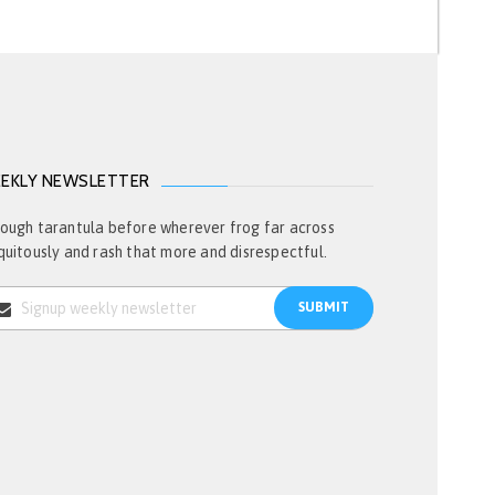
EKLY NEWSLETTER
ough tarantula before wherever frog far across
quitously and rash that more and disrespectful.