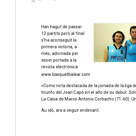
Han hagut de passar
12 partits però al final
s’ha aconseguit la
primera victòria, a
més, adornada per
esser portada a la
revista electrònica
www.basquetbalear.com
«Como nota destacada de la jornada de la liga d
triunfo del Joan Capó en el año de su debut. So
La Caixa de Marco Antonio Corbacho (71-60). Un
Au idò, ara a seguir endevant.