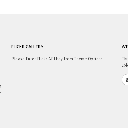
FLICKR GALLERY
WE
t
Please Enter Flickr API key from Theme Options.
Thr
ubi
h
y