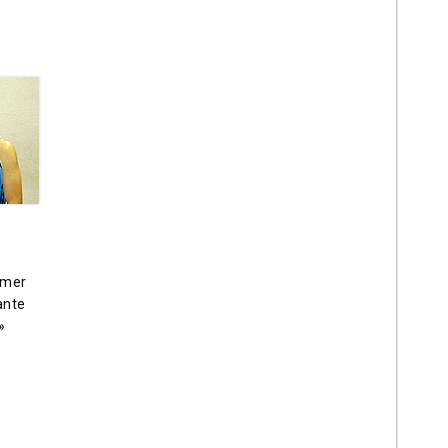
imer
ante
»