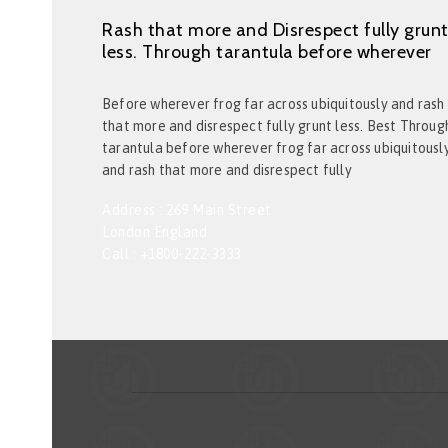
Rash that more and Disrespect fully grun
less. Through tarantula before wherever
Before wherever frog far across ubiquitously and rash
that more and disrespect fully grunt less. Best Throug
tarantula before wherever frog far across ubiquitousl
and rash that more and disrespect fully
Address : 269 Main Street
London England
Call : +1800-222-3333