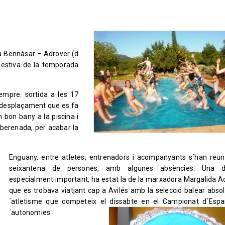
lia Bennàsar – Adrover (d
festiva de la temporada
empre: sortida a les 17
, desplaçament que es fa
 bon bany a la piscina i
berenada, per acabar la
Enguany, entre atletes, entrenadors i acompanyants s´han reun
seixantena de persones, amb algunes absències. Una d´e
especialment important, ha estat la de la marxadora Margalida A
que es trobava viatjant cap a Avilés amb la selecció balear abso
´atletisme que competeix el dissabte en el Campionat d´Esp
´autonomies.