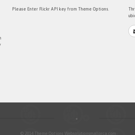
t
Please Enter Flickr API key from Theme Options.
Thr
ubi
h
y
© 2014 Theme Options Websolutionsmallorca.com