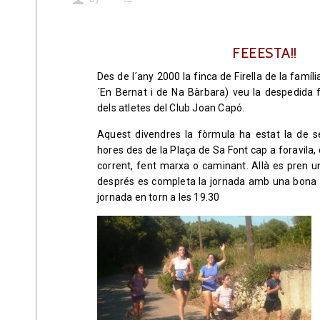
FEEESTA!!
Des de l´any 2000 la finca de Firella de la famí
´En Bernat i de Na Bàrbara) veu la despedida 
dels atletes del Club Joan Capó.
Aquest divendres la fòrmula ha estat la de s
hores des de la Plaça de Sa Font cap a foravila
corrent, fent marxa o caminant. Allà es pren un
després es completa la jornada amb una bona 
jornada en torn a les 19.30