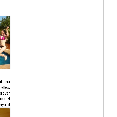
it una
lles,
drover
luta d
anya d