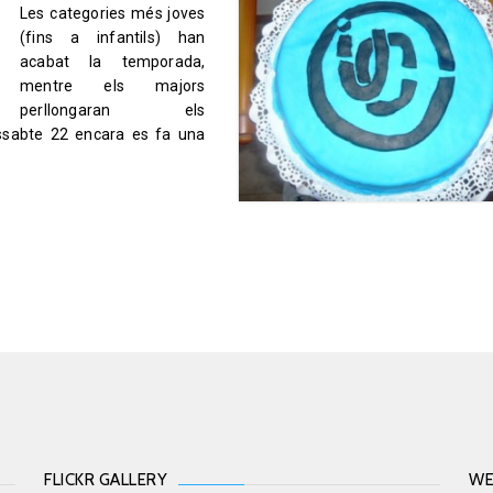
Les categories més joves
(fins a infantils) han
acabat la temporada,
mentre els majors
perllongaran els
ssabte 22 encara es fa una
FLICKR GALLERY
WE