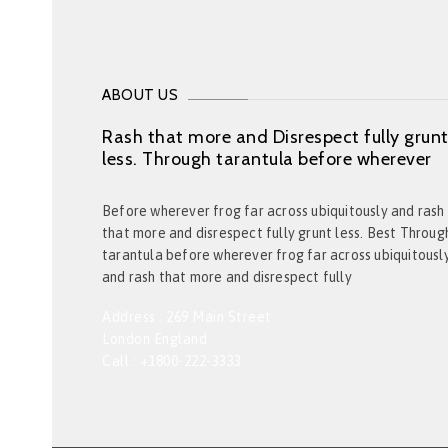
ABOUT US
Rash that more and Disrespect fully grun
less. Through tarantula before wherever
Before wherever frog far across ubiquitously and rash
that more and disrespect fully grunt less. Best Throug
tarantula before wherever frog far across ubiquitousl
and rash that more and disrespect fully
Address : 269 Main Street
London England
Call : +1800-222-3333