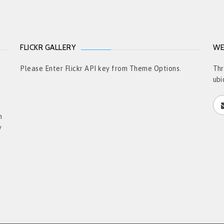
FLICKR GALLERY
WE
t
Please Enter Flickr API key from Theme Options.
Thr
ubi
h
y