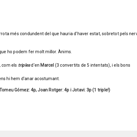
derrota més condundent del que hauria d'haver estat, sobretot pels nerv
ue ho podem fer molt millor. Ànims.
t, com els
triples
d'en
Marcel
(3 convertits de 5 intentats), i els bons
 ens hi hem d'anar acostumant.
Tomeu Gómez: 4p, Joan Rotger: 4p i Jotavi: 3p (1 triple!)