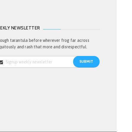
EKLY NEWSLETTER
ough tarantula before wherever frog far across
quitously and rash that more and disrespectful.