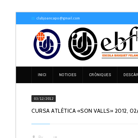
clubjoancapo@gmail.com
INICI
NOTICIES
CRÒNIQUES
DESCÀ
03/12/2012
CURSA ATLÈTICA «SON VALLS» 2012, 02/
By