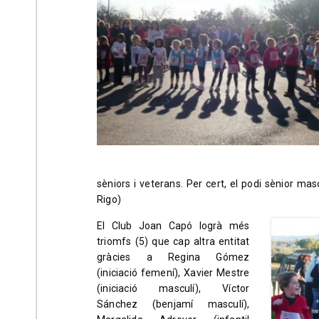
sèniors i veterans. Per cert, el podi sènior ma
Rigo)
El Club Joan Capó logrà més
triomfs (5) que cap altra entitat
gràcies a Regina Gómez
(iniciació femení), Xavier Mestre
(iniciació masculí), Víctor
Sánchez (benjamí masculí),