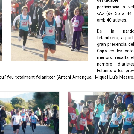
destacabl
participació a ve
«A» (de 35 a 44 
amb 40 atletes.
De la partici
felanitxera, a part
gran presència de
Capó en les cate
menors, resalta e
nombre d´atlet
Felanitx a les pro
sculí fou totalment felanitxer (Antoni Amengual, Miquel Lluís Mestre