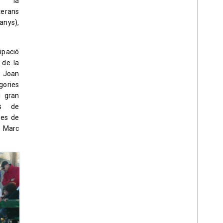
e la
terans
anys),
pació
 de la
l Joan
gories
l gran
es de
ves de
, Marc