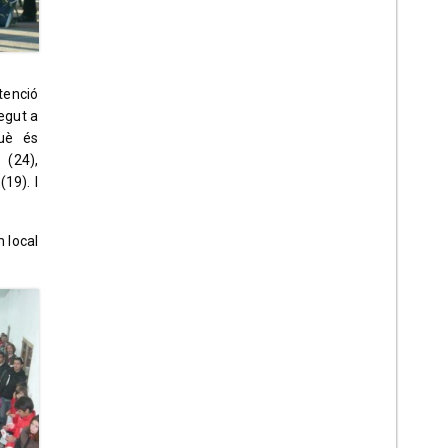
tenció
egut a
què és
 (24),
19). I
 local