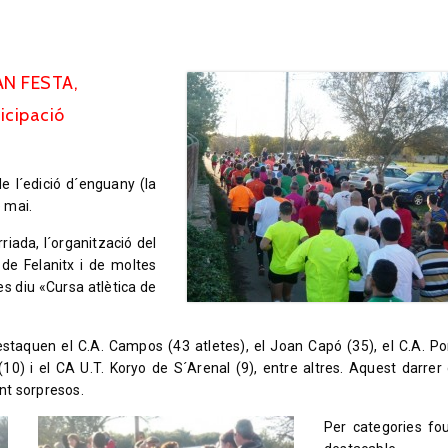
AN FESTA,
icipació
e l´edició d´enguany (la
e mai.
riada, l´organització del
 de Felanitx i de moltes
es diu «Cursa atlètica de
staquen el C.A. Campos (43 atletes), el Joan Capó (35), el C.A. Po
(10) i el CA U.T. Koryo de S´Arenal (9), entre altres. Aquest darrer 
nt sorpresos.
Per categories fo