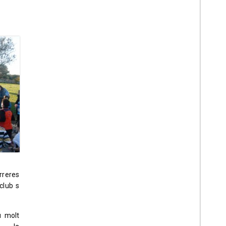
rreres
club s
u molt