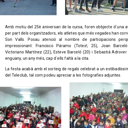
Amb motiu del 25è aniversari de la cursa, foren obbjecte d´una a
per part dels organitzadors, els atletes que més vegades han corr
Son Valls. Posau atenció al nombre de participacions per
impressionant: Francisco Páramo (Totes!, 25), Joan Barceló
Victoriano Martínez (22), Esteve Barceló (20) i Sebastià Adrover (
enguany, un any més, cap d´ells faltà a la cita.
La festa acabà amb el sorteig de regals celebrat a un estibadíssim
del Teleclub, tal com podeu apreciar a les fotografies adjuntes.