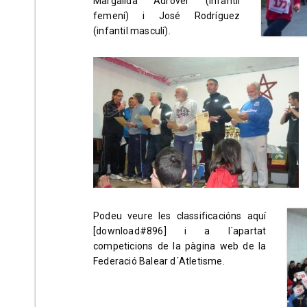
Margalida Adrover (infantil
femení) i José Rodríguez
(infantil masculí).
Podeu veure les classificacións aquí
[download#896]
i a l´apartat
competicions de la pàgina web de la
Federació Balear d´Atletisme.