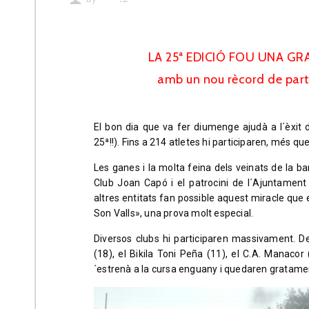
LA 25ª EDICIÓ FOU UNA GR
amb un nou rècord de part
El bon dia que va fer diumenge ajudà a l´èxit d
25ª!!). Fins a 214 atletes hi participaren, més qu
Les ganes i la molta feina dels veinats de la bar
Club Joan Capó i el patrocini de l´Ajuntament
altres entitats fan possible aquest miracle que 
Son Valls», una prova molt especial.
Diversos clubs hi participaren massivament. De
(18), el Bikila Toni Peña (11), el C.A. Manacor 
´estrenà a la cursa enguany i quedaren gratame