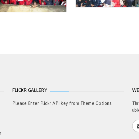
FLICKR GALLERY
WE
t
Please Enter Flickr API key from Theme Options.
Thr
ubi
h