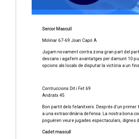
Senior Masculí
Molinar 67-69 Joan Capó A
Jugam novament contra zona gran part del partit i 
descans i agafem avantatges per damunt 10 pu
opcions als locals de disputar la victòria a un fi
Contruccions Dit i Fet 69
Andratx 45
Bon partit dels felanitxers. Després d’un primer
a una extraordinària defensa. La nostra bona co
poguéren veure jugades espectaculars, dignes de
Cadet masculí