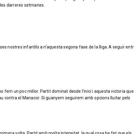
e les darreres setmanes.
ses nostres infantils a n’aquesta segona fase de la lliga. A seguir ent
 fem un poc millor. Partit dominat desde l’inici i aquesta victoria qu
 clau contra el Manacor. Si guanyem seguirem amb opcions lluitar pels
primera volta. Partit amb molta intensitat, la qual cosa ha fet que els