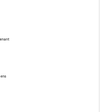
renant
e ens