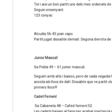
Tot i aixi un bon partit uns dels mes ordenats d
Seguin ensenyant.
123 conyac
Alcudia 56-45 joan capo
Partit jugat dissabte demati. Segona derrota de 
Junior Masculí
Sa Pobla 49 – 61 junior masculi.
Seguim amb alts i baixos, pero de cada vegada ho
acosta als llocs de dalt. Dissabte que ve partit
primers llocs!!!
Cadet Femení
Sa Cabaneta 48 – Cafed femení 52.
Les cadets baixen al fang per acabar invictes la 