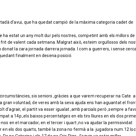
ciutadà d’avui, que ha quedat campió de la màxima categoria cadet de
 ha estat un any molt dur pels nostres, competint amb els millors de l’
frit de valent cada setmana. Malgrat això, esteim orgullosos dels nos
n donat la cara jornada darrera jornada. I com a guerrers, i sense cerc
 quedant finalment en desena posició.
e circumstàncies, sis seniors ,gràcies a que varem recuperar na Cate a
na gran voluntad, de veres amb la seva ajuda ens han aguantat el fron
 d’agrair, el partit va esser igualat ,amb parcials però ,sempre a fav
mpat a 14p.,els baixos percentatges en els tirs lliures en els dos prim
nos en el marcador, en el tercer i quart ,no va ajudar la permisividat
vor en els dos quarts, també la zona no fermà a la jugadora num.12 loc