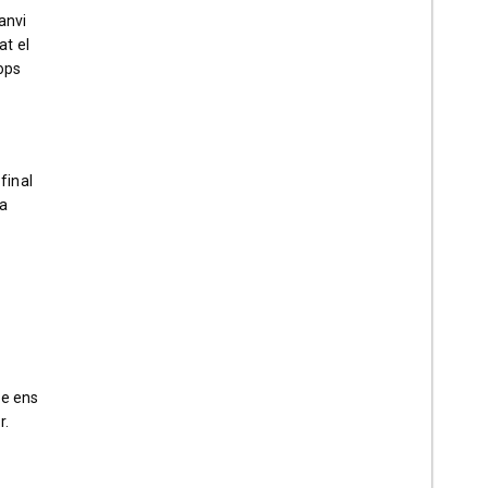
anvi
at el
ops
final
la
ue ens
r.