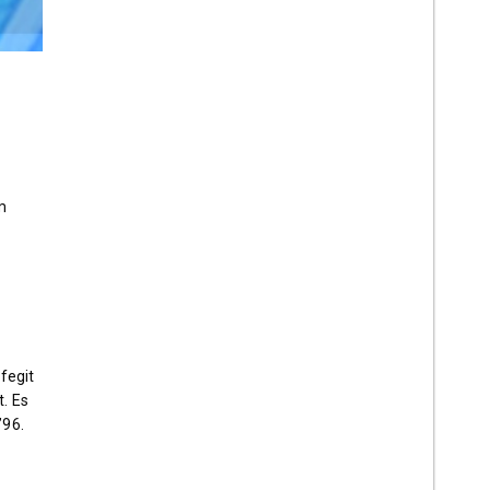
m
fegit
. Es
’96.