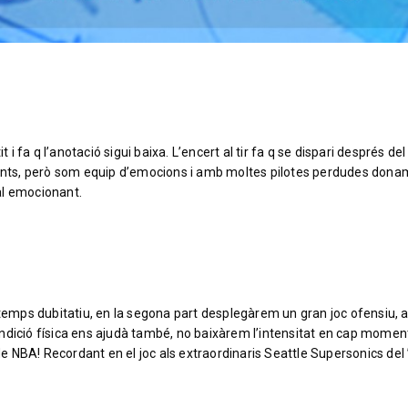
fa q l’anotació sigui baixa. L’encert al tir fa q se dispari després del
nts, però som equip d’emocions i amb moltes pilotes perdudes dona
nal emocionant.
 temps dubitatiu, en la segona part desplegàrem un gran joc ofensiu, a
ndició física ens ajudà també, no baixàrem l’intensitat en cap moment
 NBA! Recordant en el joc als extraordinaris Seattle Supersonics del 