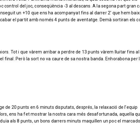
c control del joc, conseqüència -3 al descans. A la segona part gran c
onseguit un +10 que ens ha acompanyat fins al darrer 2′ que hem baix
i acabar el partit amb només 4 punts de aventatge. Demà sortiran els c
rs. Tot i que vàrem arribar a perdre de 13 punts vàrem lluitar fins al 
pel final. Però la sort no va caure de sa nostra banda. Enhorabona per 
ge de 20 punts en 6 minuts disputats, després, la relaxació de l’equip
adors, ens ha fet mostrar la nostra cara més desafortunada, aquella q
duïa als 8 punts, un bons darrers minuts maquillen un poc el marcado