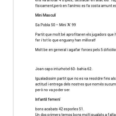
ens va anotar 4 triples, destacar en atac els 18p.
físicament,però en l’anímic es fa costa a
Mini Masculí
Sa Pobla 50 – Mini ‘A’ 99
Partit que molt bé aprofitaren els jugadors qu
fer i tot lo que enguany han millorat!
Molt be en general i agafar forces pels 5 dificil
Joan capo inturhotel 60- bahia 62.
Igualadissim partit que no es va resoldre fins 
actitud i entrega dels nostres que només sucumb
però no va poder ser.
Infantil femení
bons acabats 42 esporles 51.
Un dos primers temps bons molt igualats.a falta 