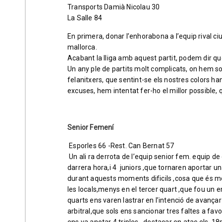
Transports Damià Nicolau 30
La Salle 84
En primera, donar l’enhorabona a l’equip rival 
mallorca.
Acabant la lliga amb aquest partit, podem dir que
Un any ple de partits molt complicats, on hem so
felanitxers, que sentint-se els nostres colors ha
excuses, hem intentat fer-ho el millor possible,
Senior Femení
Esporles 66 -Rest. Can Bernat 57
Un ali ra derrota de l’equip senior fem. equip d
darrera hora,i 4 juniors ,que tornaren aportar u
durant aquests moments dificils ,cosa que és molt
les locals,menys en el tercer quart ,que fou un e
quarts ens varen lastrar en l’intenció de avançar-
arbitral,que sols ens sancionar tres faltes a fa