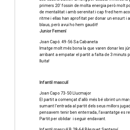
primers 20′ fossin de molta energia però molt po
de mentalitat i amb serenitat i cap fred hem ac
ritme i ellas han aprofitat per donar un ensurt 
blaus, però avui ho hem gaudit!
Junior Femení
Joan Capó. 49-56 Sa Cabaneta
Imatge molt més bona la que varen donar les júnio
arribant a empatar el partit a falta de 3 minuts 
lluita!
Infantil masculí
Joan Capo 73-50 Llucmajor
El partit a començat d’allò més bé obrint un mar
sumant l’entrada al partit dels seus millors jug
pensavem tenir ben enterrada, l’avantatge es re
Partit per oblidar i seguir endavant.
Infantil masculí B 28-64 Bàsquet Santanyí.