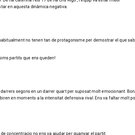
 De na Caterina i els 17 de na Cris Rigo., l’equip va estar millor
munt estar en aquesta dinàmica negativa.
e habitualment no tenen tan de protagonisme per demostrar el que sa
íssims partits que ens queden!
als darrers segons en un darrer quart per suposat molt emocionant. Bo
iren en moments a la intensitat defensiva rival. Ens va faltar molt p
de concentracio no ens va ajudar per guanyar el partit.