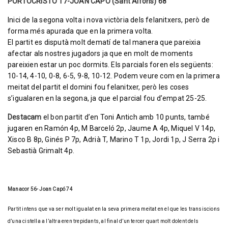
PORTOCRISTO 17-JOAN CAPÓ (Sant Alfons) 68
Inici de la segona volta i nova victòria dels felanitxers, però de
forma més apurada que en la primera volta.
El partit es disputà molt dematí de tal manera que pareixia
afectar als nostres jugadors ja que en molt de moments
pareixien estar un poc dormits. Els parcials foren els següents:
10-14, 4-10, 0-8, 6-5, 9-8, 10-12. Podem veure com en la primera
meitat del partit el domini fou felanitxer, però les coses
s’igualaren en la segona, ja que el parcial fou d’empat 25-25.
Destacam
el bon partit d’en Toni Antich amb 10 punts, també
jugaren en Ramón 4p, M Barceló 2p, Jaume A 4p, Miquel V 14p,
Xisco B 8p, Ginés P 7p, Adrià T, Marino T 1p, Jordi 1p, J Serra 2p i
Sebastià Grimalt 4p.
Manacor 56- Joan Capó 74
Partit intens que va ser molt igualat en la seva primera meitat en el que les transiscions
d’una cistella a l’altra eren trepidants, al final d’un tercer quart molt dolent dels