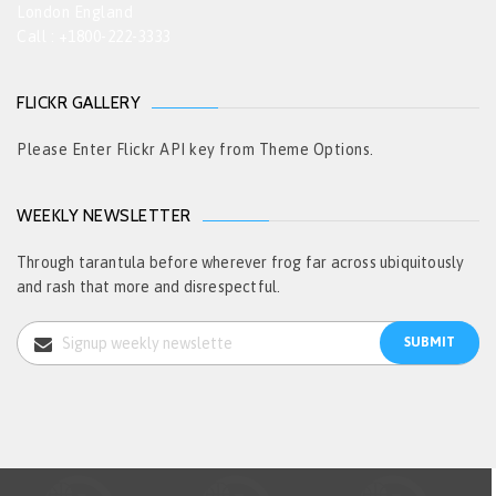
London England
Call : +1800-222-3333
FLICKR GALLERY
Please Enter Flickr API key from Theme Options.
WEEKLY NEWSLETTER
Through tarantula before wherever frog far across ubiquitously
and rash that more and disrespectful.