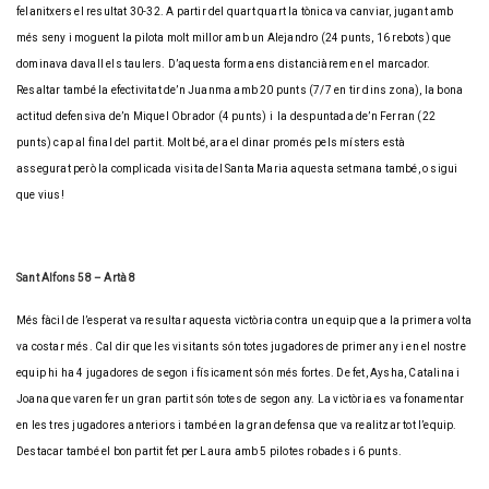
felanitxers el resultat 30-32. A partir del quart quart la tònica va canviar, jugant amb
més seny i moguent la pilota molt millor amb un Alejandro (24 punts, 16 rebots) que
dominava davall els taulers. D’aquesta forma ens distanciàrem en el marcador.
Resaltar també la efectivitat de’n Juanma amb 20 punts (7/7 en tir dins zona), la bona
actitud defensiva de’n Miquel Obrador (4 punts) i la despuntada de’n Ferran (22
punts) cap al final del partit. Molt bé, ara el dinar promés pels místers està
assegurat però la complicada visita del Santa Maria aquesta setmana també, o sigui
que vius!
Sant Alfons 58 – Artà 8
Més fàcil de l’esperat va resultar aquesta victòria contra un equip que a la primera volta
va costar més. Cal dir que les visitants són totes jugadores de primer any i en el nostre
equip hi ha 4 jugadores de segon i físicament són més fortes. De fet, Aysha, Catalina i
Joana que varen fer un gran partit són totes de segon any. La victòria es va fonamentar
en les tres jugadores anteriors i també en la gran defensa que va realitzar tot l’equip.
Destacar també el bon partit fet per Laura amb 5 pilotes robades i 6 punts.