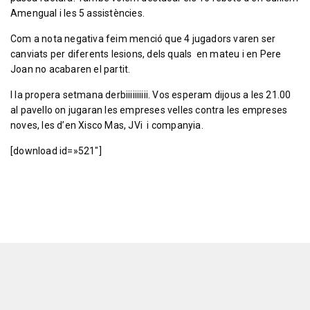
Amengual i les 5 assistències.
Com a nota negativa feim menció que 4 jugadors varen ser
canviats per diferents lesions, dels quals en mateu i en Pere
Joan no acabaren el partit.
I la propera setmana derbiiiiiiiiii. Vos esperam dijous a les 21.00
al pavello on jugaran les empreses velles contra les empreses
noves, les d’en Xisco Mas, JVi i companyia.
[download id=»521″]