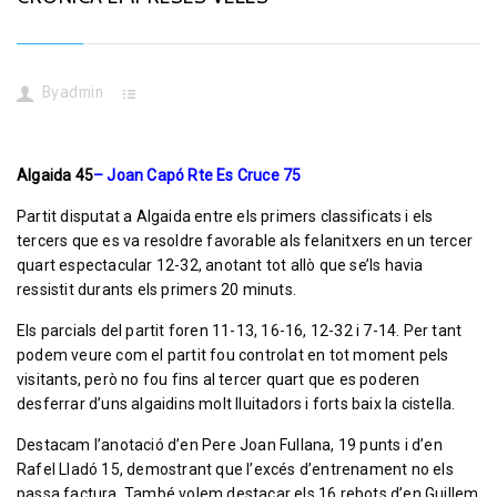
By
admin
Algaida 45
– Joan Capó Rte Es Cruce 75
Partit disputat a Algaida entre els primers classificats i els
tercers que es va resoldre favorable als felanitxers en un tercer
quart espectacular 12-32, anotant tot allò que se’ls havia
ressistit durants els primers 20 minuts.
Els parcials del partit foren 11-13, 16-16, 12-32 i 7-14. Per tant
podem veure com el partit fou controlat en tot moment pels
visitants, però no fou fins al tercer quart que es poderen
desferrar d’uns algaidins molt lluitadors i forts baix la cistella.
Destacam l’anotació d’en Pere Joan Fullana, 19 punts i d’en
Rafel Lladó 15, demostrant que l’excés d’entrenament no els
passa factura. També volem destacar els 16 rebots d’en Guillem