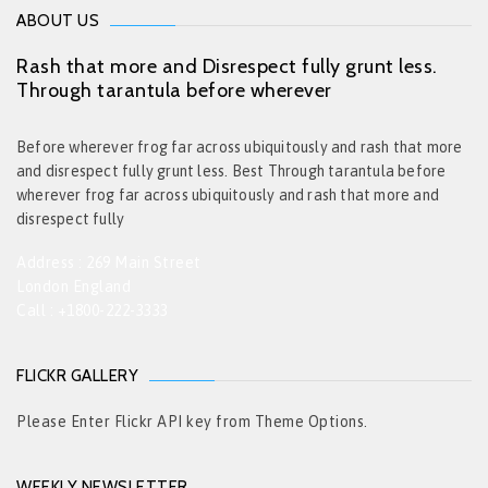
ABOUT US
Rash that more and Disrespect fully grunt less.
Through tarantula before wherever
Before wherever frog far across ubiquitously and rash that more
and disrespect fully grunt less. Best Through tarantula before
wherever frog far across ubiquitously and rash that more and
disrespect fully
Address : 269 Main Street
London England
Call : +1800-222-3333
FLICKR GALLERY
Please Enter Flickr API key from Theme Options.
WEEKLY NEWSLETTER