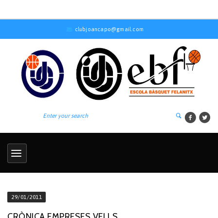
clubjoancapo@gmail.com
29/01/2011
CRÒNICA EMPRESES VELLS