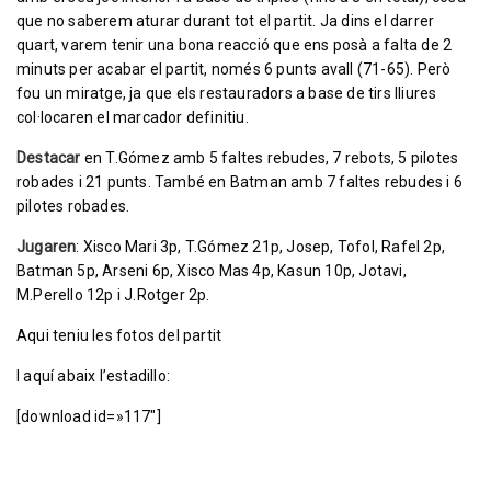
que no saberem aturar durant tot el partit. Ja dins el darrer
quart, varem tenir una bona reacció que ens posà a falta de 2
minuts per acabar el partit, només 6 punts avall (71-65). Però
fou un miratge, ja que els restauradors a base de tirs lliures
col·locaren el marcador definitiu.
Destacar
en T.Gómez amb 5 faltes rebudes, 7 rebots, 5 pilotes
robades i 21 punts. També en Batman amb 7 faltes rebudes i 6
pilotes robades.
Jugaren
: Xisco Mari 3p, T.Gómez 21p, Josep, Tofol, Rafel 2p,
Batman 5p, Arseni 6p, Xisco Mas 4p, Kasun 10p, Jotavi,
M.Perello 12p i J.Rotger 2p.
Aqui
teniu les fotos del partit
I aquí abaix l’estadillo:
[download id=»117″]