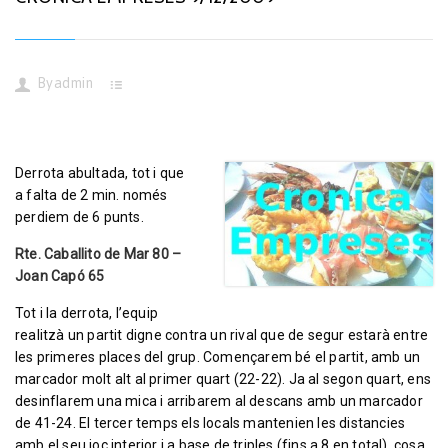
By
admin
Derrota abultada, tot i que
a falta de 2 min. només
perdiem de 6 punts.
Rte. Caballito de Mar 80 –
Joan Capó 65
Tot i la derrota, l’equip
realitzà un partit digne contra un rival que de segur estarà entre
les primeres places del grup. Començarem bé el partit, amb un
marcador molt alt al primer quart (22-22). Ja al segon quart, ens
desinflarem una mica i arribarem al descans amb un marcador
de 41-24. El tercer temps els locals mantenien les distancies
amb el seu joc interior i a base de triples (fins a 8 en total), cosa