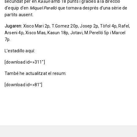
secundat per en
Kasun
amb 18 punts i gràcies a la direcció
d’equip d’en
Miquel Perelló
que tornava després d’una sèrie de
partits ausent.
Jugaren
: Xisco Mari 2p, T.Gomez 20p, Josep 2p, Tòfol 4p, Rafel,
Arseni 4p, Xisco Mas, Kasun 18p, Jotavi, M.Perelló 5p i Marcel
7p.
L’estadillo aquí:
[download id=»311″]
També he actualitzat el resum:
[download id=»81″]