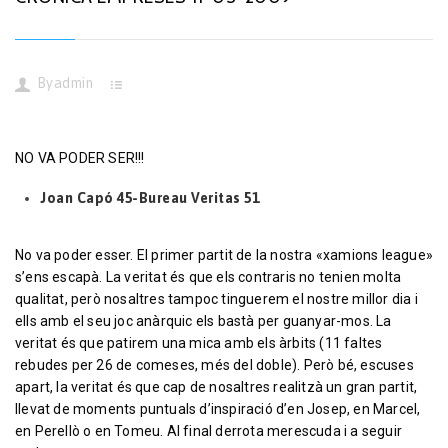
By
admin
NO VA PODER SER!!!
Joan Capó 45-Bureau Veritas 51
No va poder esser. El primer partit de la nostra «xamions league»
s’ens escapà. La veritat és que els contraris no tenien molta
qualitat, però nosaltres tampoc tinguerem el nostre millor dia i
ells amb el seu joc anàrquic els bastà per guanyar-mos. La
veritat és que patirem una mica amb els àrbits (11 faltes
rebudes per 26 de comeses, més del doble). Però bé, escuses
apart, la veritat és que cap de nosaltres realitzà un gran partit,
llevat de moments puntuals d’inspiració d’en Josep, en Marcel,
en Perellò o en Tomeu. Al final derrota merescuda i a seguir