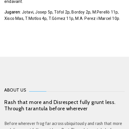
endavant.
Jugaren
: Jotavi, Josep 5p, Tòfol 2p, Bordoy 2p, M.Perellò 11p,
Xisco Mas, T.Motlos 4p, T.Gómez 11p, M.A. Perez i Marcel 10p.
ABOUT US
Rash that more and Disrespect fully grunt less.
Through tarantula before wherever
Before wherever frog far across ubiquitously and rash that more