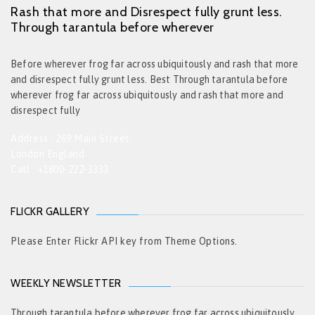
Rash that more and Disrespect fully grunt less.
Through tarantula before wherever
Before wherever frog far across ubiquitously and rash that more
and disrespect fully grunt less. Best Through tarantula before
wherever frog far across ubiquitously and rash that more and
disrespect fully
Address : 269 Main Street
London England
Call : +1800-222-3333
FLICKR GALLERY
Please Enter Flickr API key from Theme Options.
WEEKLY NEWSLETTER
Through tarantula before wherever frog far across ubiquitously