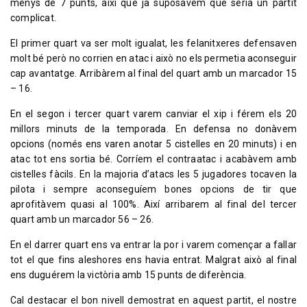
menys de 7 punts, així que ja suposàvem que seria un partit
complicat.
El primer quart va ser molt igualat, les felanitxeres defensaven
molt bé però no corrien en atac i això no els permetia aconseguir
cap avantatge. Arribàrem al final del quart amb un marcador 15
– 16.
En el segon i tercer quart varem canviar el xip i férem els 20
millors minuts de la temporada. En defensa no donàvem
opcions (només ens varen anotar 5 cistelles en 20 minuts) i en
atac tot ens sortia bé. Corríem el contraatac i acabàvem amb
cistelles fàcils. En la majoria d’atacs les 5 jugadores tocaven la
pilota i sempre aconseguíem bones opcions de tir que
aprofitàvem quasi al 100%. Així arribarem al final del tercer
quart amb un marcador 56 – 26.
En el darrer quart ens va entrar la por i varem començar a fallar
tot el que fins aleshores ens havia entrat. Malgrat això al final
ens duguérem la victòria amb 15 punts de diferència.
Cal destacar el bon nivell demostrat en aquest partit, el nostre