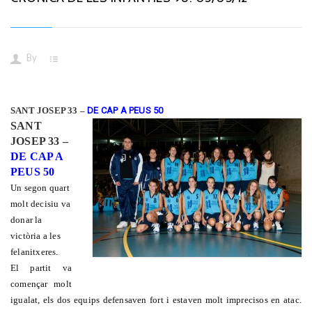
By
SANT JOSEP 33 –
DE CAP A PEUS 50
SANT
JOSEP 33 –
DE CAP A
PEUS 50
Un segon quart
molt decisiu va
donar la
victòria a les
felanitxeres.
El partit va
començar molt
igualat, els dos equips defensaven fort i estaven molt imprecisos en atac.