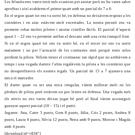
Les felanitxeres varen tenir més ocasions per anotar però no ha varen saber
aprofitar i així acabàrem el primer quart amb un parcial de 7 a 6.
En el segon quart tot ens va sortir bé, en defensa no deixàvem respirar a les
contràries i en atac estàvem molt encertades. La nostra pressió ens va
permetre robar moltes pilotes i anotar cistelles fàcils. El parcial d’aquest
quart 1 – 22 ens va permetre arribar al descans amb una certa tranquil·litat.
Si en el segon quart tot ens va sortir bé, en el tercer tot ens va sortir
malament i no per l’actuació de les contraries sinó perquè totes soles
perdíem la pilota. Volíem treure el contraatac tan ràpid que no arribàvem a
temps i una vegada darrere l’altra regalàvem la pilota a les contràries que
no desaprofitaven els nostres regals. Un parcial de 15 a 7 ajustava una
mica el marcador.
El darrer quart va ser una mica irregular, vàrem millorar molt en les
pèrdues de pilota però estàvem un poc lentes en defensa. Una vegada més
els nirvis no ens varen deixar jugar bé però al final vàrem aconseguir
guanyar aquest parcial (10 – 15) i el partit.
Jugaren: Ana, Cater 3 punts, Gem 8 punts, Júlia, Cris 2 punts, Andrea 8
punts, Laura 4 punts, Silvia 12 punts, Nena amb 9 punts, Montse i Magda
amb 4 punts.
[download id=»834″]