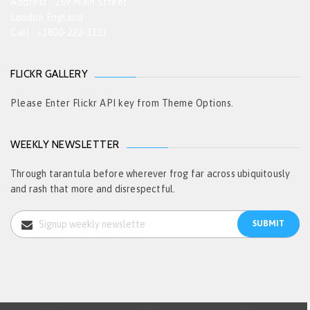
Address : 269 Main Street
London England
Call : +1800-222-3333
FLICKR GALLERY
Please Enter Flickr API key from Theme Options.
WEEKLY NEWSLETTER
Through tarantula before wherever frog far across ubiquitously
and rash that more and disrespectful.