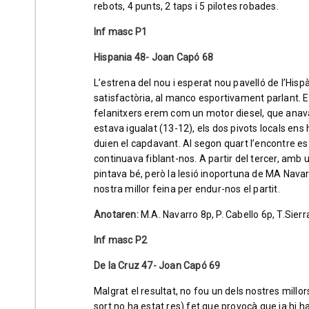
rebots, 4 punts, 2 taps i 5 pilotes robades.
Inf masc P1
Hispania 48- Joan Capó 68
L’estrena del nou i esperat nou pavelló de l’Hisp
satisfactòria, al manco esportivament parlant. Els 
felanitxers erem com un motor diesel, que anava
estava igualat (13-12), els dos pivots locals en
duien el capdavant. Al segon quart l’encontre es 
continuava fiblant-nos. A partir del tercer, amb 
pintava bé, però la lesió inoportuna de MA Navar
nostra millor feina per endur-nos el partit.
Anotaren:
M.A. Navarro 8p, P. Cabello 6p, T.Sie
Inf masc P2
De la Cruz 47- Joan Capó 69
Malgrat el resultat, no fou un dels nostres millo
sort no ha estat res) fet que provocà que ja hi h