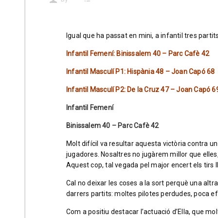
Igual que ha passat en mini, a infantil tres partits
Infantil Femení: Binissalem 40 – Parc Cafè 42
Infantil Masculí P1: Hispània 48 – Joan Capó 68
Infantil Masculí P2: De la Cruz 47 – Joan Capó 6
Infantil Femení
Binissalem 40 – Parc Cafè 42
Molt difícil va resultar aquesta victòria contra u
jugadores. Nosaltres no jugàrem millor que elles
Aquest cop, tal vegada pel major encert els tirs ll
Cal no deixar les coses a la sort perquè una altra
darrers partits: moltes pilotes perdudes, poca efe
Com a positiu destacar l’actuació d’Ella, que mol