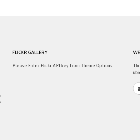
FLICKR GALLERY
WE
t
Please Enter Flickr API key from Theme Options.
Thr
ubi
h
y