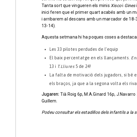
Tanta sort que vingueren els minis
Xisco
i
Gines
inici feren que el primer quart acabés amb un m
i arribarem al descans amb un marcador de 18-39 
13-14).
Aquesta setmana hi ha poques coses a destacar
Les 33 pilotes perdudes de l’equip
El baix percentatge en els llançaments.
En
13 i
T.Lliures
5 de 24!
La falta de motivació dels jugadors, si bé 
els braços, ja que a la segona volta els riv
Jugaren:
Tià Roig 6p, M.A.Ginard 16p, J.Navarro 
Guillem.
Podeu consultar els estadillos dels infantils a la