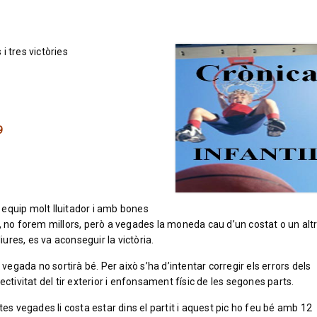
 i tres victòries
9
n equip molt lluitador i amb bones
, no forem millors, però a vegades la moneda cau d’un costat o un altr
iures, es va aconseguir la victòria.
 vegada no sortirà bé. Per això s’ha d’intentar corregir els errors dels
ctivitat del tir exterior i enfonsament físic de les segones parts.
tes vegades li costa estar dins el partit i aquest pic ho feu bé amb 12