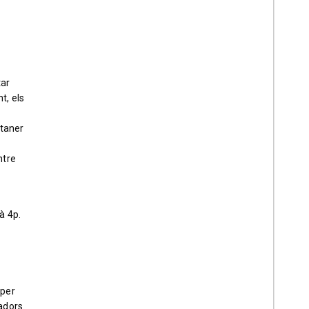
tar
t, els
r
ntaner
ntre
à 4p.
(per
adors.