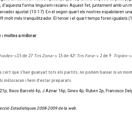
i, d’aquesta forma tingurem recanvi. Aquest fet, juntament amb un m
arcador ajustat (13-17). En el segon quart els nostres espabilaren un
molt més tranquilitzador. El tercer i el quart temps foren igualats (1
 i
moltes a millorar
:
trades
–>15 de 27
Tirs Zona
–> 15 de 42!
Tirs Fora
–> 2 de 9
Triples
–>
es cert que s’han guanyat tots els partits, no podem baixar ni un mo
als milloraran i hem d’estar preparats.
21p, Xisco Barceló 4p, J.Aznar 16p, Gines 4p, Ruben 2p, Francisco Del
 secció Estadistiques 2008-2009 de la web.