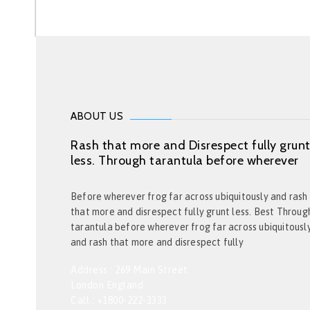
ABOUT US
Rash that more and Disrespect fully grun
less. Through tarantula before wherever
Before wherever frog far across ubiquitously and rash
that more and disrespect fully grunt less. Best Throug
tarantula before wherever frog far across ubiquitousl
and rash that more and disrespect fully
Address : 269 Main Street
London England
Call : +1800-222-3333