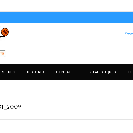
RREGUES
HISTÒRIC
CONTACTE
ESTADÍSTIQUES
PR
_01_2009