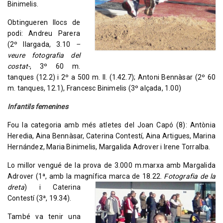
Binimelis.
Obtingueren llocs de
podi: Andreu Parera
(2º llargada, 3.10
–
veure fotografia del
costat-
, 3º 60 m.
tanques (12.2) i 2º a 500 m. ll. (1.42.7); Antoni Bennàsar (2º 60
m. tanques, 12.1), Francesc Binimelis (3º alçada, 1.00)
Infantils femenines
Fou la categoria amb més atletes del Joan Capó (8): Antònia
Heredia, Aina Bennàsar, Caterina Contestí, Aina Artigues, Marina
Hernández, Maria Binimelis, Margalida Adrover i Irene Torralba.
Lo millor vengué de la prova de 3.000 m.marxa amb Margalida
Adrover (1ª, amb la magnífica marca
de 18.22.
Fotografia de la
dreta
) i Caterina
Contestí (3ª, 19.34).
També va tenir una