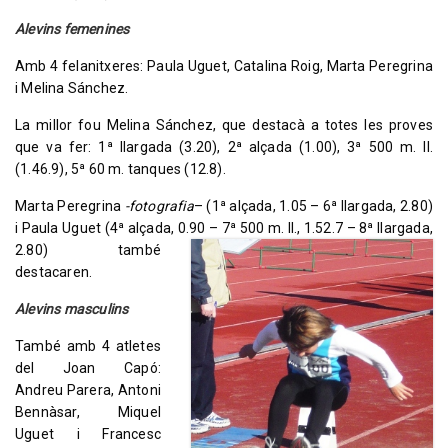
Alevins femenines
Amb 4 felanitxeres: Paula Uguet, Catalina Roig, Marta Peregrina
i Melina Sánchez.
La millor fou Melina Sánchez, que destacà a totes les proves
que va fer: 1ª llargada (3.20), 2ª alçada (1.00), 3ª 500 m. ll.
(1.46.9), 5ª 60 m. tanques (12.8).
Marta Peregrina
-fotografia
– (1ª alçada, 1.05 – 6ª llargada, 2.80)
i Paula Uguet (4ª alçada, 0.90 – 7ª 500 m. ll., 1.52.7 – 8ª llargada,
2.80)
també
destacaren.
Alevins masculins
També amb 4 atletes
del Joan Capó:
Andreu Parera, Antoni
Bennàsar, Miquel
Uguet i Francesc