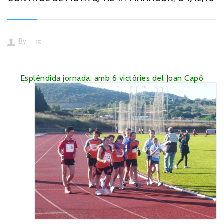
By
Esplèndida jornada, amb 6 victòries del J
oan Capó