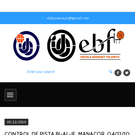
clubjoancapo@gmail.com
05/12/2010
CONTROL DE PISTA BJ-AL-IF. MANACOR, 04/12/10