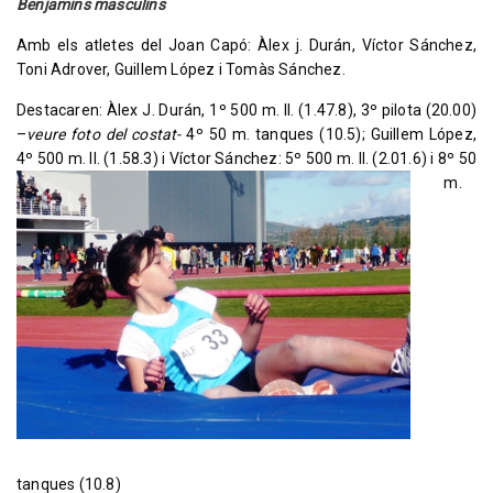
Benjamins masculins
Amb els atletes del Joan Capó: Àlex j. Durán, Víctor Sánchez,
Toni Adrover, Guillem López i Tomàs Sánchez.
Destacaren: Àlex J. Durán, 1º 500 m. ll. (1.47.8), 3º pilota (20.00)
–
veure foto del costat-
4º 50 m. tanques (10.5); Guillem López,
4º 500 m.
ll. (1.58.3) i Víctor Sánchez: 5º 500 m. ll. (2.01.6) i 8º 50
m.
tanques (10.8)