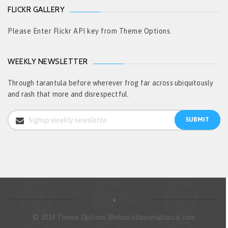
FLICKR GALLERY
Please Enter Flickr API key from Theme Options.
WEEKLY NEWSLETTER
Through tarantula before wherever frog far across ubiquitously
and rash that more and disrespectful.
© 2014 Theme Options Websolutionsmallorca.com