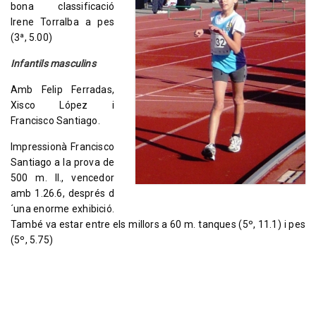
bona classificació
Irene Torralba a pes
(3ª, 5.00)
Infantils masculins
Amb Felip Ferradas,
Xisco López i
Francisco Santiago.
Impressionà Francisco
Santiago a la prova de
500 m. ll., vencedor
amb 1.26.6, després d
´una enorme exhibició.
També va estar entre els millors a 60 m. tanques (5º, 11.1) i pes
(5º, 5.75)