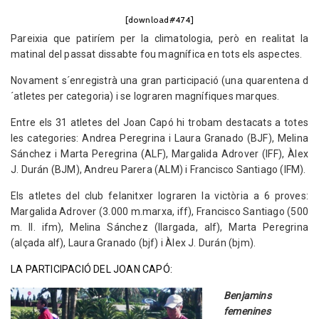
[download#474]
Pareixia que patiríem per la climatologia, però en realitat la
matinal del passat dissabte fou magnífica en tots els aspectes.
Novament s´enregistrà una gran participació (una quarentena d
´atletes per categoria) i se lograren magnífiques marques.
Entre els 31 atletes del Joan Capó hi trobam destacats a totes
les categories: Andrea Peregrina i Laura Granado (BJF), Melina
Sánchez i Marta Peregrina (ALF), Margalida Adrover (IFF), Àlex
J. Durán (BJM), Andreu Parera (ALM) i Francisco Santiago (IFM).
Els atletes del club felanitxer lograren la victòria a 6 proves:
Margalida Adrover (3.000 m.marxa, iff), Francisco Santiago (500
m. ll. ifm), Melina Sánchez (llargada, alf), Marta Peregrina
(alçada alf), Laura Granado (bjf) i Àlex J. Durán (bjm).
LA PARTICIPACIÓ DEL JOAN CAPÓ:
Benjamins
femenines