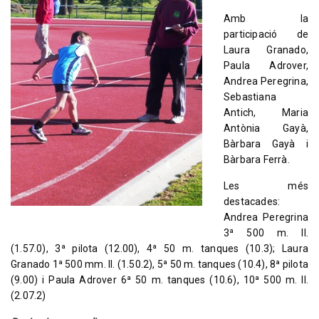
Amb la
participació de
Laura Granado,
Paula Adrover,
Andrea Peregrina,
Sebastiana
Antich, Maria
Antònia Gayà,
Bàrbara Gayà i
Bàrbara Ferrà.
Les més
destacades:
Andrea Peregrina
3ª 500 m. ll.
(1.57.0), 3ª pilota (12.00), 4ª 50 m. tanques (10.3); Laura
Granado 1ª 500 mm. ll. (1.50.2), 5ª 50 m. tanques (10.4), 8ª pilota
(9.00) i Paula Adrover 6ª 50 m. tanques (10.6), 10ª 500 m. ll.
(2.07.2)