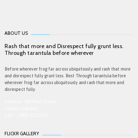
ABOUT US
Rash that more and Disrespect fully grunt less.
Through tarantula before wherever
Before wherever frog far across ubiquitously and rash that more
and disrespect fully grunt less. Best Through tarantula before
wherever frog far across ubiquitously and rash that more and
disrespect fully
Address : 269 Main Street
London England
Call : +1800-222-3333
FLICKR GALLERY