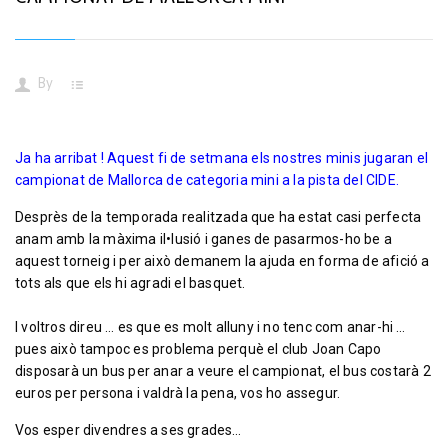
By
Ja ha arribat ! Aquest fi de setmana els nostres minis jugaran el
campionat de Mallorca de categoria mini a la pista del CIDE.
Desprès de la temporada realitzada que ha estat casi perfecta
anam amb la màxima il•lusió i ganes de pasarmos-ho be a
aquest torneig i per això demanem la ajuda en forma de afició a
tots als que els hi agradi el basquet.
I voltros direu … es que es molt alluny i no tenc com anar-hi …
pues això tampoc es problema perquè el club Joan Capo
disposarà un bus per anar a veure el campionat, el bus costarà 2
euros per persona i valdrà la pena, vos ho assegur.
Vos esper divendres a ses grades…