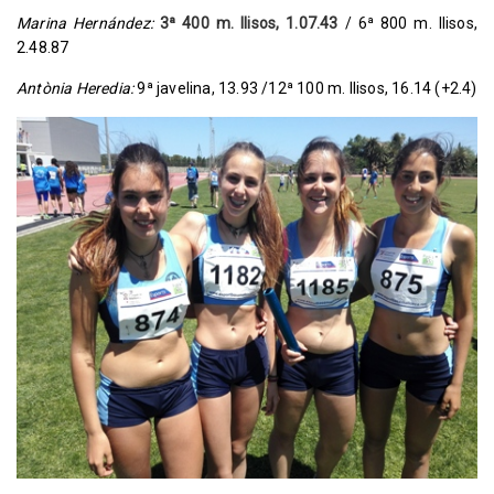
Marina Hernández:
3ª 400 m. llisos, 1.07.43
/ 6ª 800 m. llisos,
2.48.87
Antònia Heredia:
9ª javelina, 13.93 /12ª 100 m. llisos, 16.14 (+2.4)