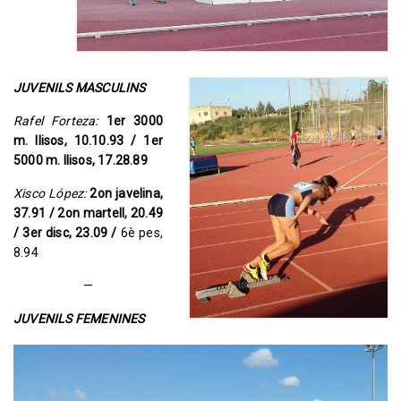
JUVENILS MASCULINS
Rafel Forteza:
1er 3000
m. llisos, 10.10.93 / 1er
5000 m. llisos, 17.28.89
Xisco López:
2on javelina,
37.91 / 2on martell, 20.49
/ 3er disc, 23.09 /
6è pes,
8.94
—
JUVENILS FEMENINES