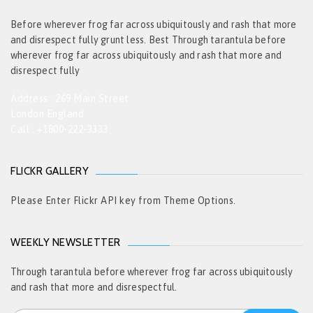
Before wherever frog far across ubiquitously and rash that more
and disrespect fully grunt less. Best Through tarantula before
wherever frog far across ubiquitously and rash that more and
disrespect fully
Address : 269 Main Street
London England
Call : +1800-222-3333
FLICKR GALLERY
Please Enter Flickr API key from Theme Options.
WEEKLY NEWSLETTER
Through tarantula before wherever frog far across ubiquitously
and rash that more and disrespectful.