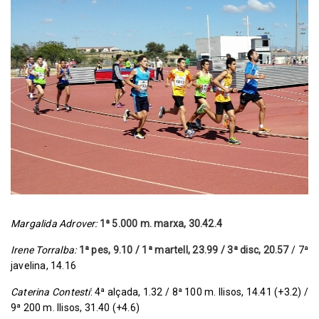
Margalida Adrover:
1ª 5.000 m. marxa, 30.42.4
Irene Torralba:
1ª pes, 9.10 / 1ª martell, 23.99 / 3ª disc, 20.57
/ 7ª
javelina, 14.16
Caterina Contestí
: 4ª alçada, 1.32 / 8ª 100 m. llisos, 14.41 (+3.2) /
9ª 200 m. llisos, 31.40 (+4.6)