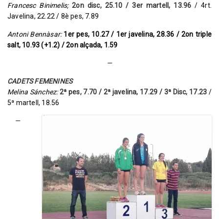
Francesc Binimelis;
2on disc, 25.10 / 3er martell, 13.96
/ 4rt.
Javelina, 22.22 / 8è pes, 7.89
Antoni Bennàsar:
1er pes, 10.27 / 1er javelina, 28.36 / 2on triple
salt, 10.93 (+1.2) / 2on alçada, 1.59
—
CADETS FEMENINES
Melina Sánchez:
2ª pes, 7.70 / 2ª javelina, 17.29 / 3ª Disc, 17.23
/
5ª martell, 18.56
—