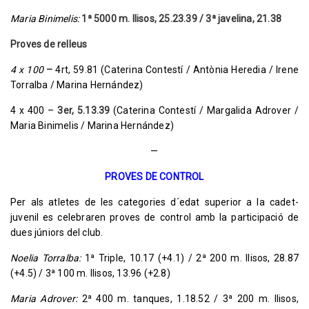
Maria Binimelis:
1ª 5000 m. llisos, 25.23.39 / 3ª javelina, 21.38
Proves de relleus
4 x 100
–
4rt, 59.81 (Caterina Contestí / Antònia Heredia / Irene
Torralba / Marina Hernández)
4 x 400 –
3er, 5.13.39
(Caterina Contestí / Margalida Adrover /
Maria Binimelis / Marina Hernández)
—
PROVES DE CONTROL
Per als atletes de les categories d´edat superior a la cadet-
juvenil es celebraren proves de control amb la participació de
dues júniors del club.
Noelia Torralba:
1ª Triple, 10.17 (+4.1) / 2ª 200 m. llisos, 28.87
(+4.5) / 3ª 100 m. llisos, 13.96 (+2.8)
Maria Adrover:
2ª 400 m. tanques, 1.18.52 / 3ª 200 m. llisos,