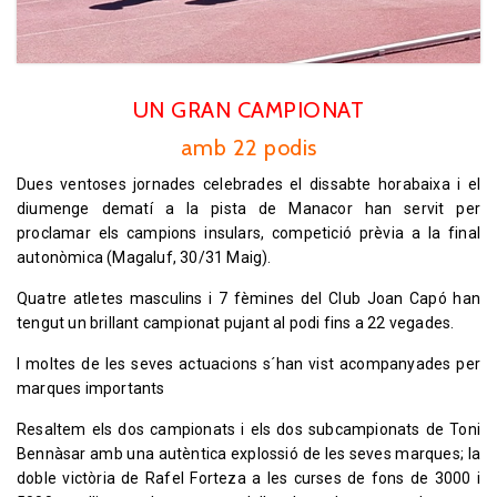
UN GRAN CAMPIONAT
amb 22 podis
Dues ventoses jornades celebrades el dissabte horabaixa i el
diumenge dematí a la pista de Manacor han servit per
proclamar els campions insulars, competició prèvia a la final
autonòmica (Magaluf, 30/31 Maig).
Quatre atletes masculins i 7 fèmines del Club Joan Capó han
tengut un brillant campionat pujant al podi fins a 22 vegades.
I moltes de les seves actuacions s´han vist acompanyades per
marques importants
Resaltem els dos campionats i els dos subcampionats de Toni
Bennàsar amb una autèntica explossió de les seves marques; la
doble victòria de Rafel Forteza a les curses de fons de 3000 i