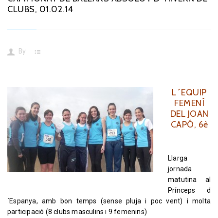
CLUBS, 01.02.14
By
L´EQUIP
FEMENÍ
DEL JOAN
CAPÓ, 6è
Llarga
jornada
matutina al
Prínceps d
´Espanya, amb bon temps (sense pluja i poc vent) i molta
participació (8 clubs masculins i 9 femenins)