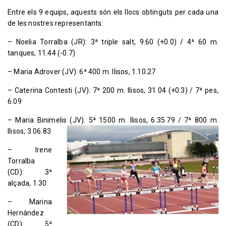
Entre els 9 equips, aquests són els llocs obtinguts per cada una
de les nostres representants:
– Noelia Torralba (JR): 3ª triple salt, 9.60 (+0.0) / 4ª 60 m.
tanques, 11.44 (-0.7)
– Maria Adrover (JV): 6ª 400 m. llisos, 1.10.27
– Caterina Contesti (JV): 7ª 200 m. llisos, 31.04 (+0.3) / 7ª pes,
6.09
– Maria Binimelis (JV): 5ª 1500 m. llisos, 6.35.79 / 7ª 800 m.
llisos, 3.06.83
– Irene
Torralba
(CD): 3ª
alçada, 1.30
– Marina
Hernández
(CD): 5ª