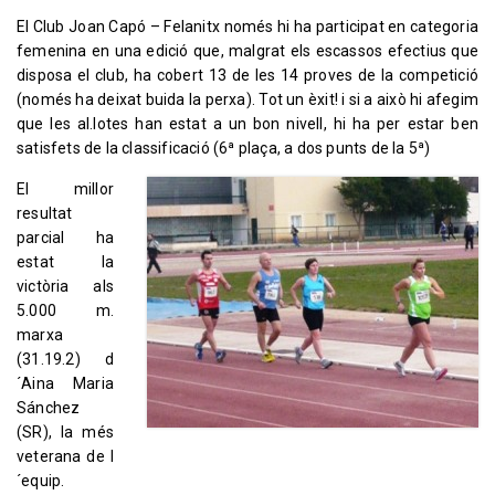
El Club Joan Capó – Felanitx només hi ha participat en categoria
femenina en una edició que, malgrat els escassos efectius que
disposa el club, ha cobert 13 de les 14 proves de la competició
(només ha deixat buida la perxa). Tot un èxit! i si a això hi afegim
que les al.lotes han estat a un bon nivell, hi ha per estar ben
satisfets de la classificació (6ª plaça, a dos punts de la 5ª)
El millor
resultat
parcial ha
estat la
victòria als
5.000 m.
marxa
(31.19.2) d
´Aina Maria
Sánchez
(SR), la més
veterana de l
´equip.