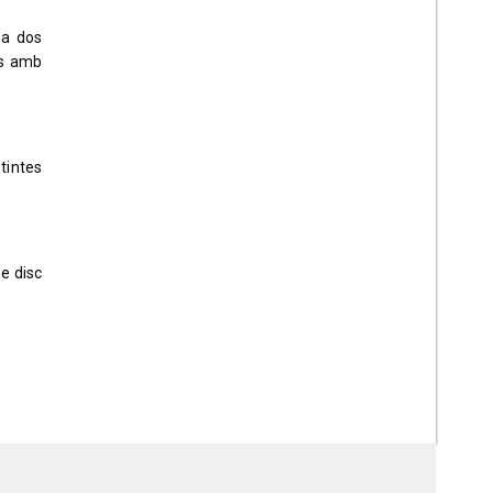
 a dos
es amb
tintes
de disc