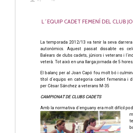
L´EQUIP CADET FEMENÍ DEL CLUB J
La temporada 2012/13 va tenir la seva darrer
autonòmics. Aquest passat dissabte es ce
Balears de clubs cadets, júniors i veterans i l´in
veterà. Tot això en una llarga jornada de 5 hores, 
El balanç per al Joan Capó fou molt bó i culmi
títol d´equips en categoria cadet femenina i du
per Cèsar Sánchez a veterans M-35
CAMPIONAT DE CLUBS CADETS
Amb la normativa d´enguany era molt difícil pod
m
t
b