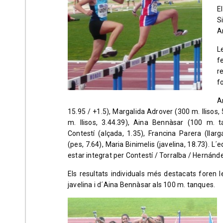
E
S
A
L
f
r
f
A
15.95 / +1.5), Margalida Adrover (300 m. llisos
m. llisos, 3.44.39), Aina Bennàsar (100 m. t
Contestí (alçada, 1.35), Francina Parera (llarg
(pes, 7.64), Maria Binimelis (javelina, 18.73). L´
estar integrat per Contestí / Torralba / Hernánd
Els resultats individuals més destacats foren l
javelina i d´Aina Bennàsar als 100 m. tanques.