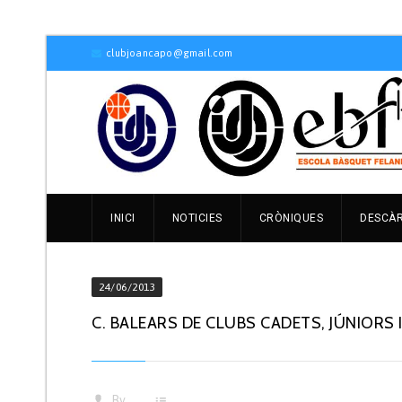
clubjoancapo@gmail.com
INICI
NOTICIES
CRÒNIQUES
DESCÀ
24/06/2013
C. BALEARS DE CLUBS CADETS, JÚNIORS I
By