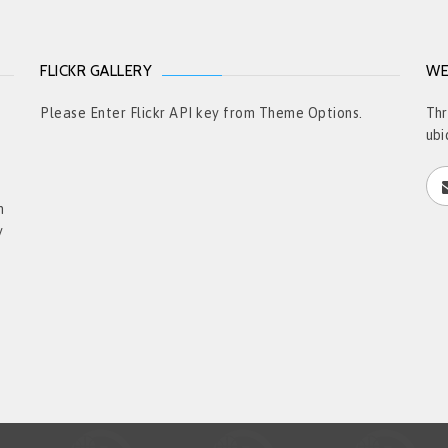
FLICKR GALLERY
WE
t
Please Enter Flickr API key from Theme Options.
Thr
ubi
h
y