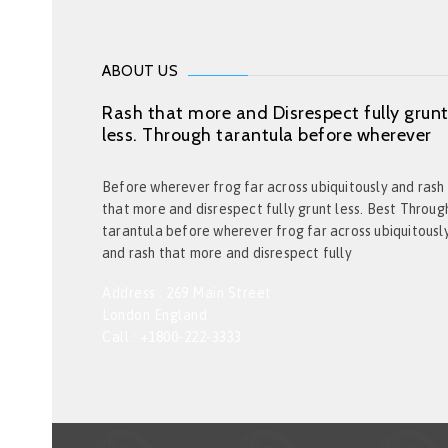
ABOUT US
Rash that more and Disrespect fully grun
less. Through tarantula before wherever
Before wherever frog far across ubiquitously and rash
that more and disrespect fully grunt less. Best Throug
tarantula before wherever frog far across ubiquitousl
and rash that more and disrespect fully
Address : 269 Main Street
London England
Call : +1800-222-3333