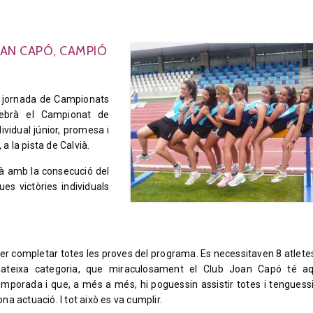
OAN CAPÓ, CAMPIÓ
a jornada de Campionats
lebrà el Campionat de
dividual júnior, promesa i
a la pista de Calvià.
nà amb la consecució del
es victòries individuals
er completar totes les proves del programa. Es necessitaven 8 atletes
ateixa categoria, que miraculosament el Club Joan Capó té a
emporada i que, a més a més, hi poguessin assistir totes i tenguess
ona actuació. I tot això es va cumplir.