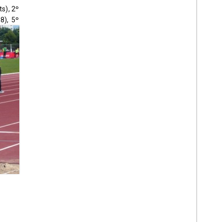
s), 2º
8), 5º