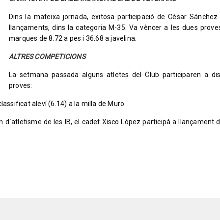
Dins la mateixa jornada, exitosa participació de Cèsar Sánchez
llançaments, dins la categoria M-35. Va vèncer a les dues prov
marques de 8.72 a pes i 36.68 a javelina.
ALTRES COMPETICIONS
La setmana passada alguns atletes del Club participaren a dis
proves:
assificat aleví (6.14) a la milla de Muro.
in d´atletisme de les IB, el cadet Xisco López participà a llançament 