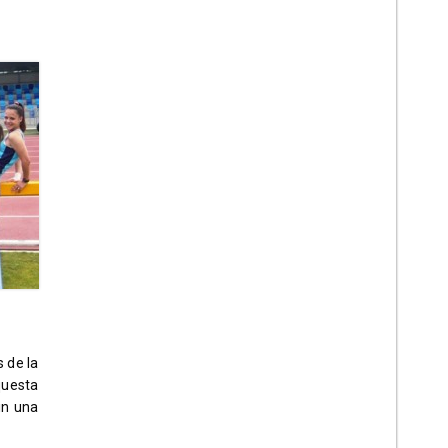
 de la
questa
in una