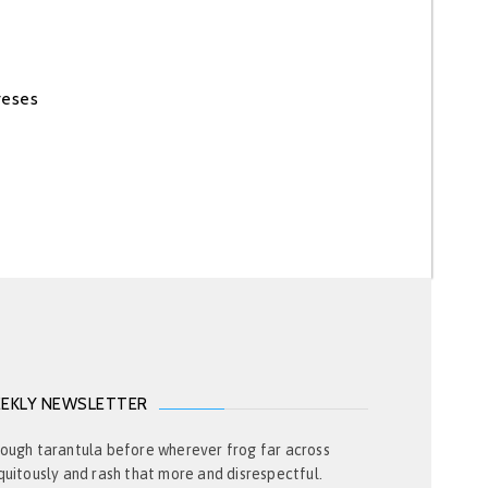
reses
EKLY NEWSLETTER
ough tarantula before wherever frog far across
quitously and rash that more and disrespectful.