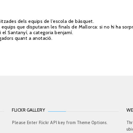
litzades dels equips de l’escola de bàsquet
.
quips que disputaran les finals de Mallorca: si no hi ha sorp
 i el Santanyí, a categoria benjamí.
gadors quant a anotació.
FLICKR GALLERY
WE
t
Please Enter Flickr API key from Theme Options.
Thr
ubi