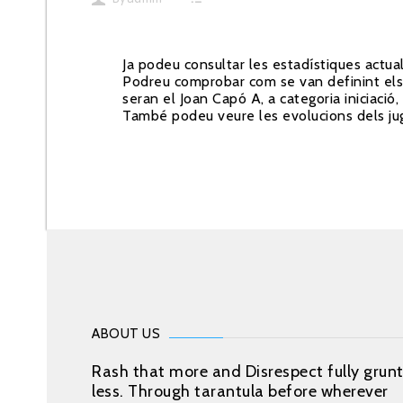
Ja podeu consultar les
estadístiques actua
Podreu comprobar com se van definint els e
seran el Joan Capó A, a categoria iniciació,
També podeu veure les evolucions dels ju
ABOUT US
Rash that more and Disrespect fully grun
less. Through tarantula before wherever