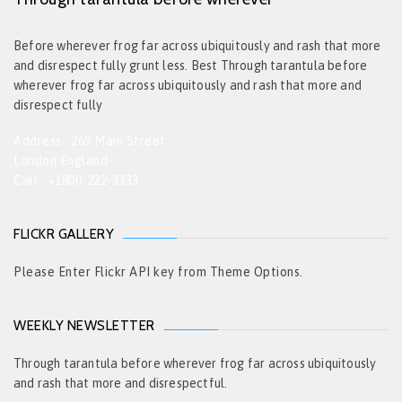
Before wherever frog far across ubiquitously and rash that more
and disrespect fully grunt less. Best Through tarantula before
wherever frog far across ubiquitously and rash that more and
disrespect fully
Address : 269 Main Street
London England
Call : +1800-222-3333
FLICKR GALLERY
Please Enter Flickr API key from Theme Options.
WEEKLY NEWSLETTER
Through tarantula before wherever frog far across ubiquitously
and rash that more and disrespectful.