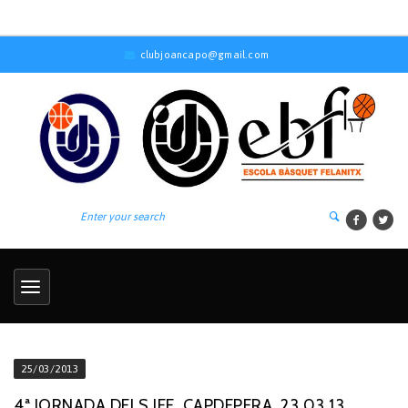
clubjoancapo@gmail.com
25/03/2013
4ª JORNADA DELS JEE. CAPDEPERA, 23.03.13