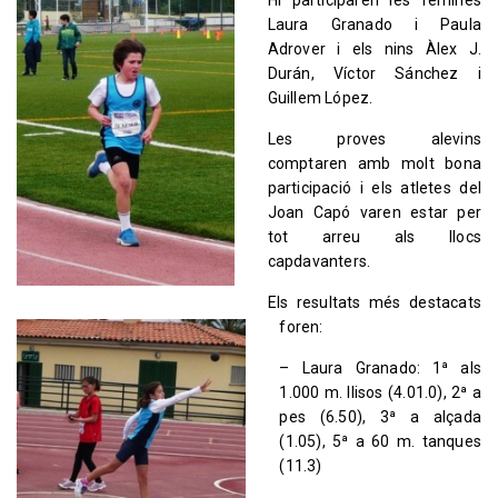
Hi participaren les fèmines
Laura Granado i Paula
Adrover i els nins Àlex J.
Durán, Víctor Sánchez i
Guillem López.
Les proves alevins
comptaren amb molt bona
participació i els atletes del
Joan Capó varen estar per
tot arreu als llocs
capdavanters.
Els resultats més destacats
foren:
– Laura Granado: 1ª als
1.000 m. llisos (4.01.0), 2ª a
pes (6.50), 3ª a alçada
(1.05), 5ª a 60 m. tanques
(11.3)