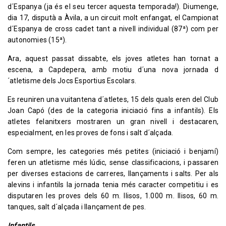
d´Espanya (ja és el seu tercer aquesta temporada!). Diumenge,
dia 17, disputà a Àvila, a un circuit molt enfangat, el Campionat
d´Espanya de cross cadet tant a nivell individual (87ª) com per
autonomies (15ª).
Ara, aquest passat dissabte, els joves atletes han tornat a
escena, a Capdepera, amb motiu d´una nova jornada d
´atletisme dels Jocs Esportius Escolars.
Es reuniren una vuitantena d´atletes, 15 dels quals eren del Club
Joan Capó (des de la categoria iniciació fins a infantils). Els
atletes felanitxers mostraren un gran nivell i destacaren,
especialment, en les proves de fons i salt d´alçada.
Com sempre, les categories més petites (iniciació i benjamí)
feren un atletisme més lúdic, sense classificacions, i passaren
per diverses estacions de carreres, llançaments i salts. Per als
alevins i infantils la jornada tenia més caracter competitiu i es
disputaren les proves dels 60 m. llisos, 1.000 m. llisos, 60 m.
tanques, salt d´alçada i llançament de pes.
Infantils