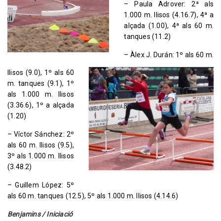
– Paula Adrover: 2ª als
1.000 m. llisos (4.16.7), 4ª a
alçada (1.00), 4ª als 60 m.
tanques (11.2)
– Àlex J. Durán: 1º als 60 m.
llisos (9.0), 1º als 60
m. tanques (9.1), 1º
als 1.000 m. llisos
(3.36.6), 1º
a alçada
(1.20)
– Víctor Sánchez: 2º
als 60 m. llisos (9.5),
3º als 1.000 m. llisos
(3.48.2)
– Guillem López: 5º
als 60 m. tanques (12.5), 5º als 1.000 m. llisos (4.14.6)
Benjamins / Iniciació