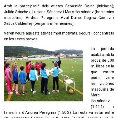
Amb la participació dels atletes Sebastián Daino (iniciació);
Julián Sánchez, Luciano Sánchez i Marc Hernández (benjamins
masculins); Andrea Peregrina, Azul Daino, Regina Gómez i
Xesca Caldentey (benjamins femenines).
Varen veure aquests atletes molt motivats, segurs i concentrats
en les seves proves.
La jornada
acabà amb la
prova de 500
m. llisos en la
que varem
poder viure
les victòries
masculina de
Marc
Hernández
(1.44.4) i
femenina d´Andrea Peregrina (1.50.2). La resta va estar entre