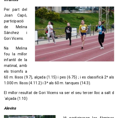
Per
part
del
Joan Capó,
participació
de Melina
Sánchez i
Gori Vicens.
Na Melina
fou la millor
infantil de la
matinal, amb
els triomfs a
60 m. llisos (9.7), alçada (1.15) i pes (6.75) ; i es classificà 2ª als
1.000 m. llisos (4.11.2) i 3ª als 60 m. tanques (14.3).
El millor resultat de Gori Vicens va ser el seu tercer lloc a salt d
´alçada (1.10)
Alevins