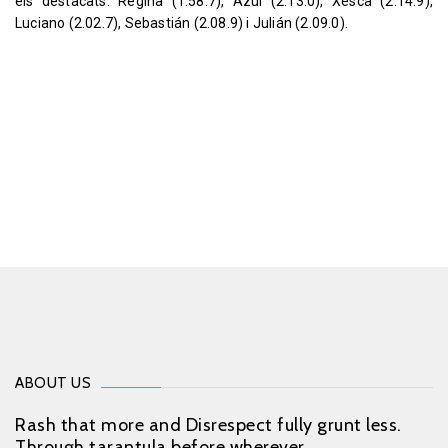
els destacats: Regina (1.58.7), Azul (2.13.0), Xesca (2.14.9),
Luciano (2.02.7), Sebastián (2.08.9) i Julián (2.09.0).
ABOUT US
Rash that more and Disrespect fully grunt less.
Through tarantula before wherever